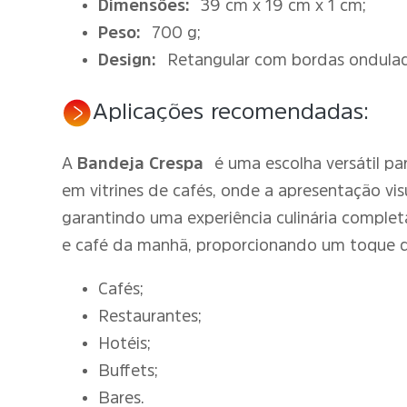
Dimensões:
39 cm x 19 cm x 1 cm;
Peso:
700 g;
Design:
Retangular com bordas ondulad
Aplicações recomendadas:
A
Bandeja Crespa
é uma escolha versátil pa
em vitrines de cafés, onde a apresentação visu
garantindo uma experiência culinária completa
e café da manhã, proporcionando um toque de
Cafés;
Restaurantes;
Hotéis;
Buffets;
Bares.