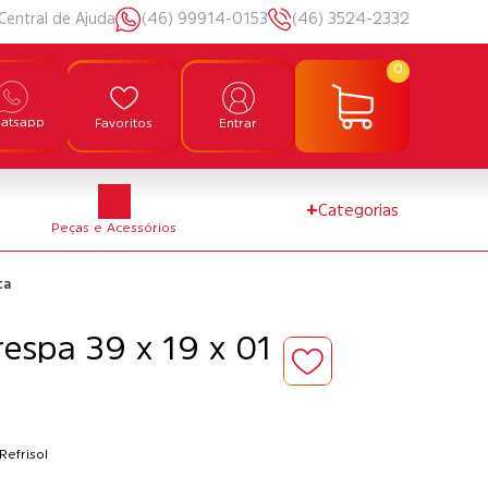
Central de Ajuda
(46) 99914-0153
(46) 3524-2332
0
atsapp
Favoritos
Entrar
+
Categorias
Peças e Acessórios
ca
espa 39 x 19 x 01
a
Refrisol