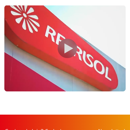
Produtos com
Preço justo para seu
disponibilidade imediata
investimento
Mais de 2.000 itens para
Suporte técnico dedicado
turbinar seu negócio
Garantia e Assistência
Especializada
Conheça a Refrisol, 50 anos de