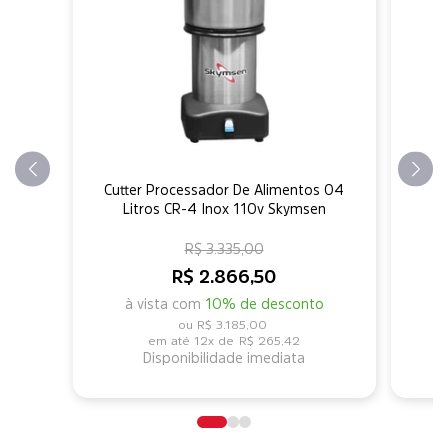
Cutter Processador De Alimentos 04
Me
Litros CR-4 Inox 110v Skymsen
R$ 3.335,00
R$ 2.866,50
à vista com
10% de desconto
R$ 3.185,00
12x de
R$ 265,42
Disponibilidade imediata