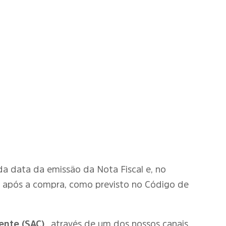
r da data da emissão da Nota Fiscal e, no
o após a compra, como previsto no Código de
ente (SAC)
através de um dos nossos canais