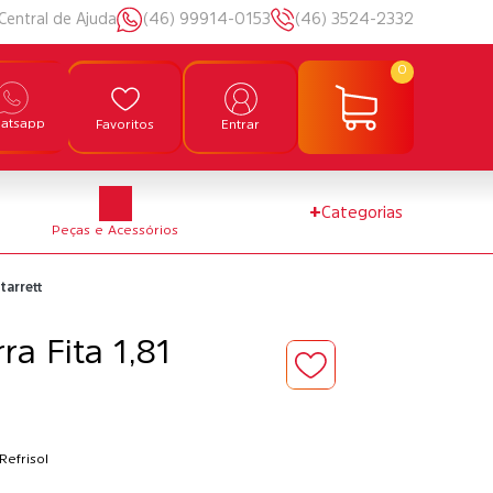
Central de Ajuda
(46) 99914-0153
(46) 3524-2332
0
atsapp
Favoritos
Entrar
+
Categorias
Peças e Acessórios
tarrett
ra Fita 1,81
Refrisol