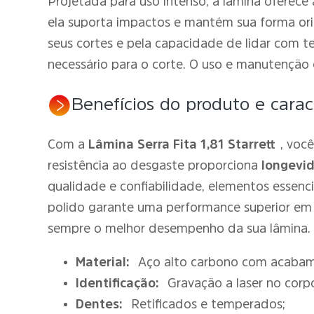
Projetada para uso intenso, a lâmina oferece
ela suporta impactos e mantém sua forma orig
seus cortes e pela capacidade de lidar com t
necessário para o corte. O uso e manutenção c
Benefícios do produto e caract
Com a
Lâmina Serra Fita 1,81 Starrett
, voc
resistência ao desgaste proporciona
longevi
qualidade e confiabilidade, elementos essenc
polido garante uma performance superior em
sempre o melhor desempenho da sua lâmina.
Material:
Aço alto carbono com acabam
Identificação:
Gravação a laser no corp
Dentes:
Retificados e temperados;