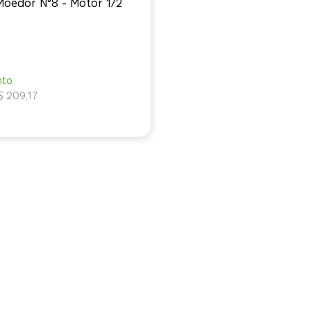
 Moedor N°8 - Motor 1/2
nto
$ 209,17