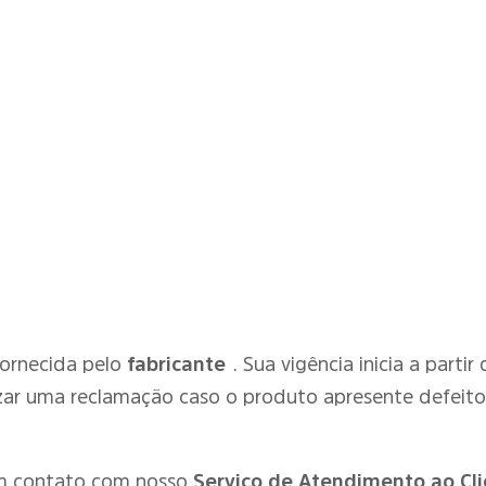
fornecida pelo
fabricante
. Sua vigência inicia a parti
zar uma reclamação caso o produto apresente defeit
em contato com nosso
Serviço de Atendimento ao Cli