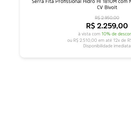
Serra Fita Profissional Hidro HI 1810M com
CV Bivolt
R$ 2.950,00
R$ 2.259,00
à vista com
10% de desco
R$ 2.510,00
12x de
R
Disponibilidade imediata