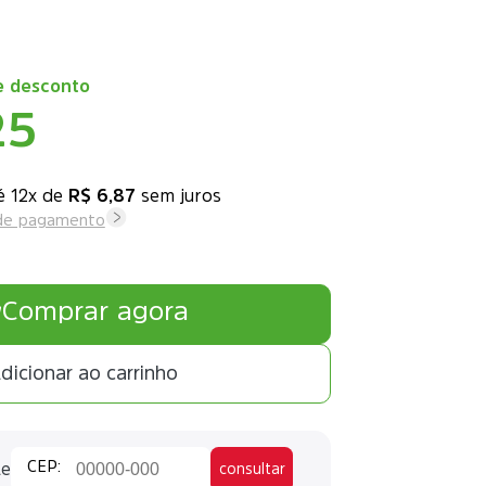
 desconto
25
12x
de
R$ 6,87
sem juros
 de pagamento
Comprar agora
dicionar ao carrinho
te
consultar