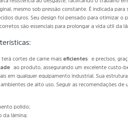
 alta resistência ao desgaste, facilitando o trabalho
inal, mesmo sob pressão constante. É indicada para s
ecidos duros. Seu design foi pensado para otimizar o
orretos são essenciais para prolongar a vida útil da l
erísticas:
ê terá cortes de carne mais
eficientes
e precisos, graç
dade
ao produto, assegurando um excelente custo-ben
iais em qualquer equipamento industrial. Sua estrutu
 ambientes de alto uso. Seguir as recomendações de 
ento polido;
o da lâmina;