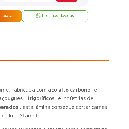
mediata
Tire suas dúvidas
arne. Fabricada com
aço alto carbono
e
açougues
,
frigoríficos
e indústrias de
perados
, esta lâmina consegue cortar carnes
roduto Starrett.