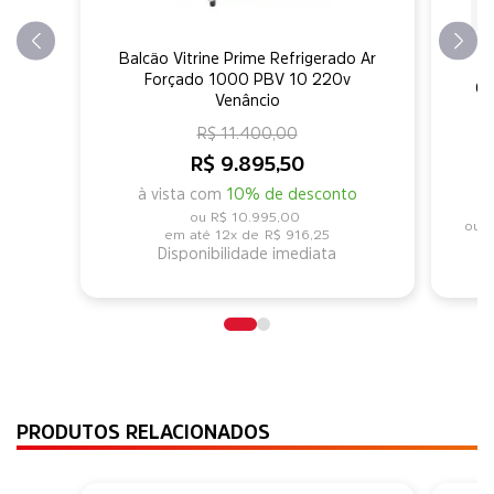
Balcão Vitrine Prime Refrigerado Ar
Forçado 1000 PBV 10 220v
Ca
Venâncio
R$ 11.400,00
R$ 9.895,50
à vista com
10% de desconto
R$ 10.995,00
R
12x de
R$ 916,25
Disponibilidade imediata
PRODUTOS RELACIONADOS