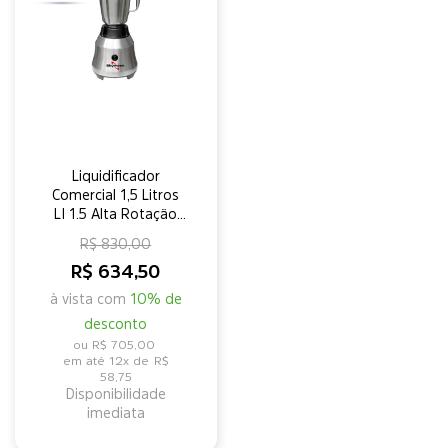
Liquidificador
Comercial 1,5 Litros
LI 1.5 Alta Rotação
220v Skymsen
R$ 830,00
R$ 634,50
à vista com
10% de
desconto
R$ 705,00
12x de
R$
58,75
Disponibilidade
imediata