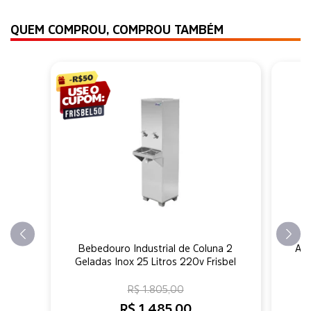
QUEM COMPROU, COMPROU TAMBÉM
Bebedouro Industrial de Coluna 2
Aqu
Geladas Inox 25 Litros 220v Frisbel
I
R$ 1.805,00
R$ 1.485,00