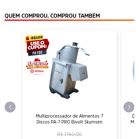
QUEM COMPROU, COMPROU TAMBÉM
Multiprocessador de Alimentos 7
Di
Discos PA-7 PRO Bivolt Skymsen
Mul
R$ 7.160,00