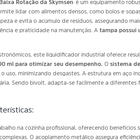
4 Baixa Rotação da Skymsen
é um equipamento robust
rmite lidar com alimentos densos, como bolos e sopas
limpeza e evita o acúmulo de resíduos, assegurando ma
tência e praticidade na manutenção. A
tampa possui 
onômicos, este liquidificador industrial oferece resu
600 ml para otimizar seu desempenho.
O
sistema d
 o uso, minimizando desgastes. A estrutura em aço in
ria. Sendo bivolt, adapta-se facilmente a diferentes 
erísticas:
balho na cozinha profissional, oferecendo benefícios si
 complexas. O acoplamento metálico assegura eficiên