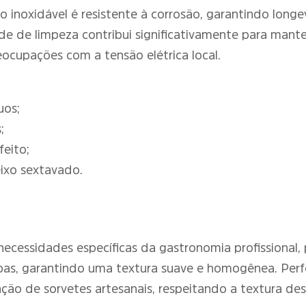
o inoxidável é resistente à corrosão, garantindo l
ade de limpeza contribui significativamente para mant
eocupações com a tensão elétrica local.
uos;
;
eito;
ixo sextavado.
s necessidades específicas da gastronomia profissional
sopas, garantindo uma textura suave e homogênea. Per
iação de sorvetes artesanais, respeitando a textura de