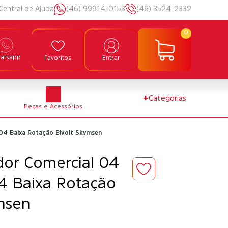
Central de Ajuda
(46) 99914-0153
(46) 3524-2332
0
atsapp
Favoritos
Entrar
+
Categorias
Peças e Acessórios
 04 Baixa Rotação Bivolt Skymsen
ador Comercial 04
04 Baixa Rotação
msen