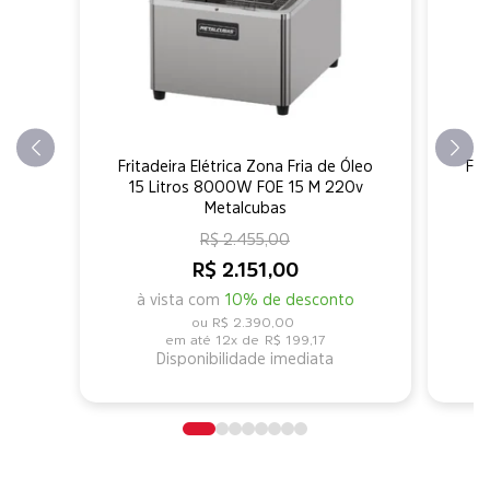
Fritadeira Elétrica Zona Fria de Óleo
Fri
15 Litros 8000W FOE 15 M 220v
1
Metalcubas
R$ 2.455,00
R$ 2.151,00
à vista com
10% de desconto
R$ 2.390,00
12x de
R$ 199,17
Disponibilidade imediata