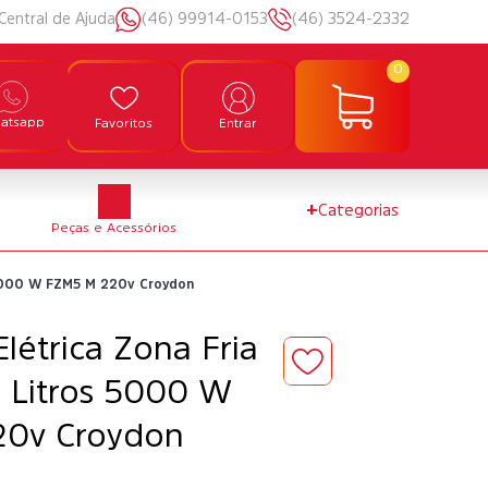
Central de Ajuda
(46) 99914-0153
(46) 3524-2332
0
atsapp
Favoritos
Entrar
+
Categorias
Peças e Acessórios
os 5000 W FZM5 M 220v Croydon
Elétrica Zona Fria
 Litros 5000 W
0v Croydon