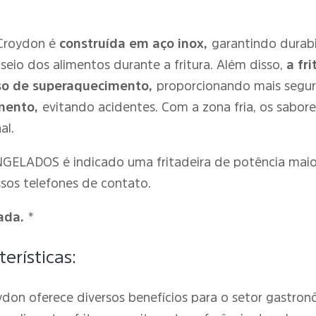
a Croydon é
construída em aço inox,
garantindo durabi
useio dos alimentos durante a fritura. Além disso,
a fr
aso de superaquecimento,
proporcionando mais segur
mento,
evitando acidentes. Com a zona fria, os sabo
al.
ELADOS é indicado uma fritadeira de potência maio
sos telefones de contato.
ada.
*
erísticas:
ydon oferece diversos benefícios para o setor gastronô