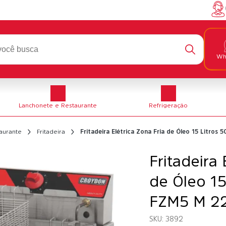
Wh
Lanchonete e Restaurante
Refrigeração
aurante
Fritadeira
Fritadeira Elétrica Zona Fria de Óleo 15 Litr
Fritadeira 
de Óleo 15
FZM5 M 22
3892