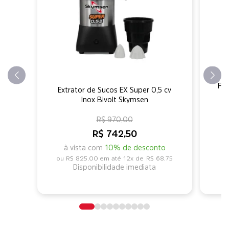
For
Extrator de Sucos EX Super 0,5 cv
Inox Bivolt Skymsen
R$ 970,00
R$ 742,50
à vista com
10% de desconto
R$ 825,00
12x de
R$ 68,75
Disponibilidade imediata