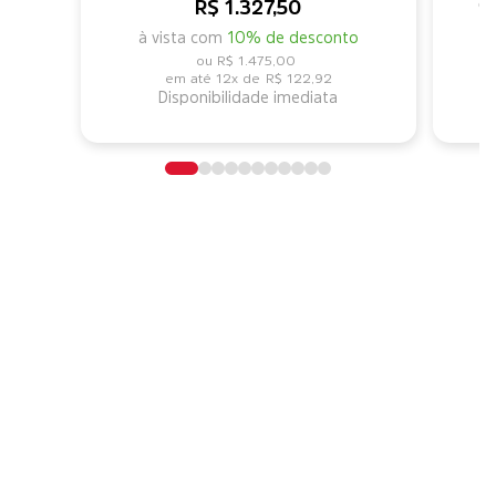
R$ 1.327,50
04
à vista com
10% de desconto
R$ 1.475,00
12x de
R$ 122,92
Disponibilidade imediata