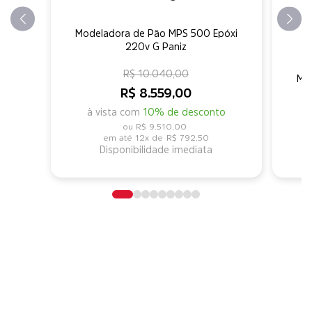
Modeladora de Pão MPS 500 Epóxi
220v G Paniz
R$ 10.040,00
Mo
R$ 8.559,00
à vista com
10% de desconto
R$ 9.510,00
12x de
R$ 792,50
Disponibilidade imediata