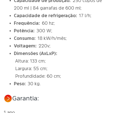
Capacidade de produção:
250 copos de
200 ml | 84 garrafas de 600 ml;
Capacidade de refrigeração:
17 l/h;
Frequência:
60 hz;
Potência:
300 W;
Consumo:
18 kW/h/mês;
Voltagem:
220v;
Dimensões (AxLxP):
Altura: 133 cm;
Largura: 55 cm;
Profundidade: 60 cm;
Peso:
30 kg.
Garantia:
1 ano.