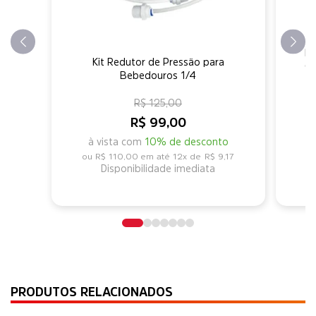
Be
Kit Redutor de Pressão para
Ge
Bebedouros 1/4
R$ 125,00
R$ 99,00
à vista com
10% de desconto
R$ 110,00
12x de
R$ 9,17
Disponibilidade imediata
PRODUTOS RELACIONADOS