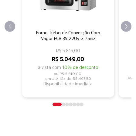
Forno Turbo de Convecção Com
F
Vapor FCV 35 220v G Paniz
D
R$ 5.815,00
R$ 5.049,00
à vista com
10% de desconto
R$ 5.610,00
R
12x de
R$ 467,50
Disponibilidade imediata