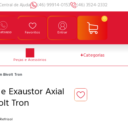
Central de Ajuda
(46) 99914-0153
(46) 3524-2332
0
atsapp
Favoritos
Entrar
+
Categorias
Peças e Acessórios
m Bivolt Tron
 e Exaustor Axial
lt Tron
Refrisol