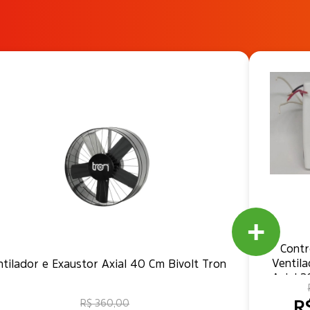
Contr
Ventil
tilador e Exaustor Axial 40 Cm Bivolt Tron
Axial 
R$ 360,00
R