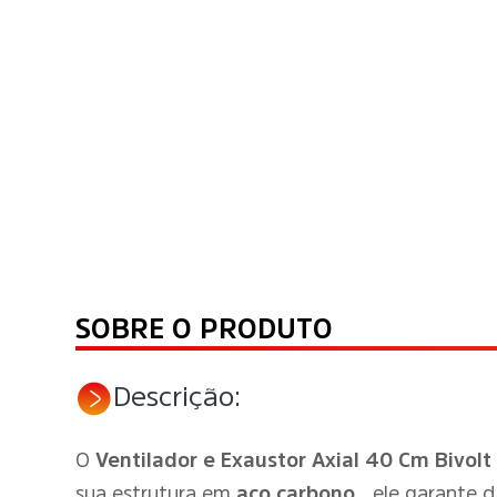
SOBRE O PRODUTO
Descrição:
O
Ventilador e Exaustor Axial 40 Cm Bivolt
sua estrutura em
aço carbono
, ele garante 