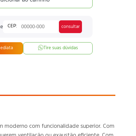
te
consultar
mediata
Tire suas dúvidas
n moderno com funcionalidade superior. Com
equerem ventilação ou exaustão eficiente. Com