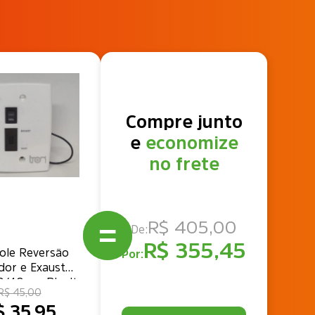
Compre junto
e
economize
no frete
R$ 405,00
De:
R$ 355,45
ole Reversão
Por:
ador e Exaustor
30/40 cm Bivolt
R$ 45,00
Tron
$ 35,95