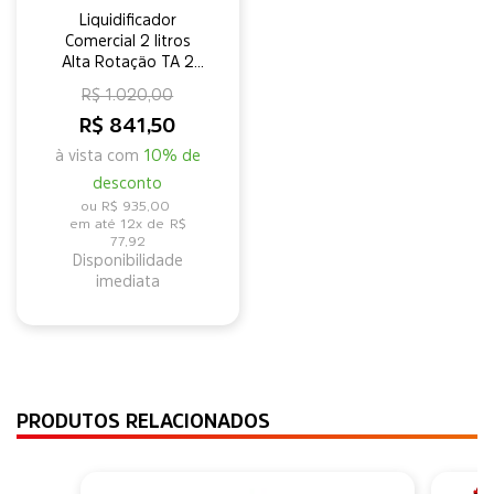
Liquidificador
Comercial 2 litros
Alta Rotação TA 2
220v Skymsen
R$ 1.020,00
R$ 841,50
à vista com
10% de
desconto
R$ 935,00
12x de
R$
77,92
Disponibilidade
imediata
PRODUTOS RELACIONADOS