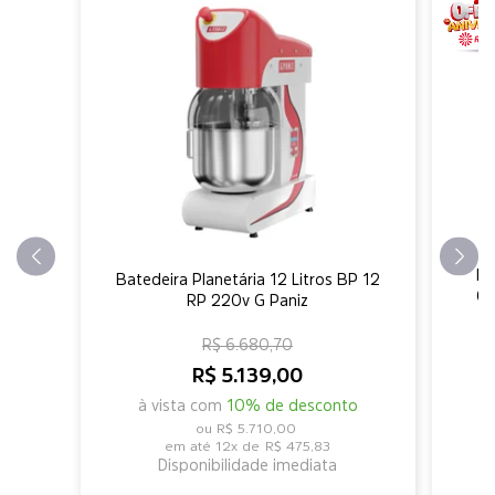
Ba
Batedeira Planetária 12 Litros BP 12
05
RP 220v G Paniz
R$ 6.680,70
R$ 5.139,00
à vista com
10% de desconto
R$ 5.710,00
12x de
R$ 475,83
Disponibilidade imediata