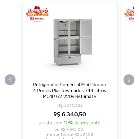
Refrigerador Comercial Mini Câmara
Ch
4 Portas Plus Resfriados 744 Litros
MC4P G2 220v Refrimate
R$ 7.310,00
R$ 6.340,50
à vista com
10% de desconto
R$ 7.045,00
12x de
R$ 587,08