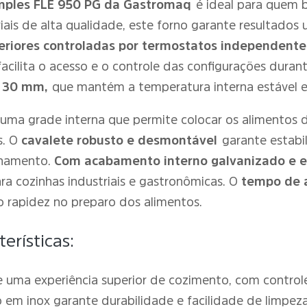
Simples FLE 950 PG da Gastromaq
é ideal para quem b
ais de alta qualidade, este forno garante resultados 
feriores controladas por termostatos independente
facilita o acesso e o controle das configurações duran
e 30 mm,
que mantém a temperatura interna estável e 
m uma grade interna que permite colocar os alimentos 
s. O
cavalete robusto e desmontável
garante estabi
enamento.
Com acabamento interno galvanizado e e
ra cozinhas industriais e gastronômicas. O
tempo de 
 rapidez no preparo dos alimentos.
erísticas:
e uma experiência superior de cozimento, com control
m inox garante durabilidade e facilidade de limpeza