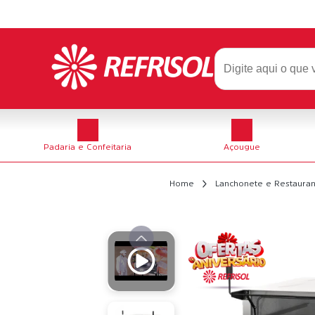
Padaria e Confeitaria
Açougue
Home
Lanchonete e Restauran