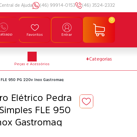
Central de Ajuda
(46) 99914-0153
(46) 3524-2332
0
atsapp
Favoritos
Entrar
+
Categorias
Peças e Acessórios
es FLE 950 PG 220v Inox Gastromaq
ro Elétrico Pedra
 Simples FLE 950
nox Gastromaq