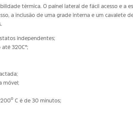
bilidade térmica. O painel lateral de fácil acesso e a
m disso, a inclusão de uma grade interna e um cavalet
.
ostatos independentes;
 até 320C°;
actada;
a móvel;
200º C é de 30 minutos;