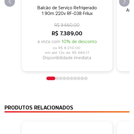
Balcão de Serviço Refrigerado
Assa
1.90m 220v RF-038 Frilux
R$ 9.660,00
R$ 7.389,00
à vista com
10% de desconto
R$ 8.210,00
12x de
R$ 684,17
Disponibilidade imediata
PRODUTOS RELACIONADOS