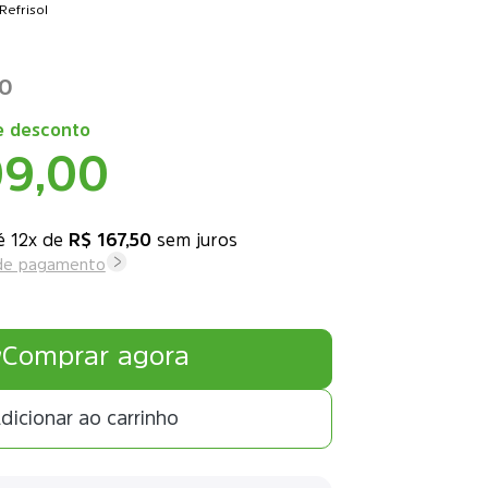
Refrisol
00
 desconto
09,00
12x
de
R$ 167,50
sem juros
 de pagamento
Comprar agora
dicionar ao carrinho