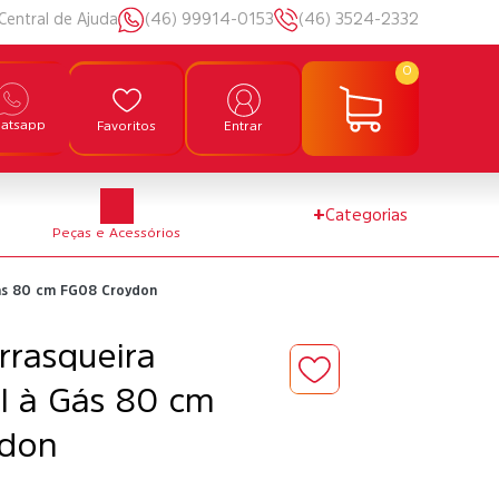
Central de Ajuda
(46) 99914-0153
(46) 3524-2332
0
atsapp
Favoritos
Entrar
+
Categorias
Peças e Acessórios
Gás 80 cm FG08 Croydon
rrasqueira
al à Gás 80 cm
ydon