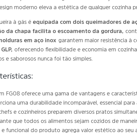
esign moderno eleva a estética de qualquer cozinha pro
ueira à gás é
equipada com dois queimadores de a
o da chapa facilita o escoamento da gordura,
cont
molduras em aço inox
garantem maior resistência à c
 GLP,
oferecendo flexibilidade e economia em cozinha
s e saborosos nunca foi tão simples.
erísticas:
 cm FG08 oferece uma gama de vantagens e característ
porciona uma durabilidade incomparável, essencial par
efs e cozinheiros preparem diversos pratos simultane
arante que todos os alimentos sejam cozidos de mane
 e funcional do produto agrega valor estético ao seu