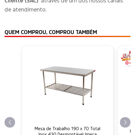
Cliente (SAC)
através de um dos nossos canais
de atendimento.
QUEM COMPROU, COMPROU TAMBÉM
Mesa de Trabalho 190 x 70 Total
Ex
Inox 430 Desmontável Imeca