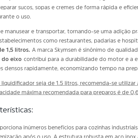
preparar sucos, sopas e cremes de forma rápida e efici
rante o uso.
de manusear e transportar, tornando-se uma adição prát
estabelecimentos como restaurantes, padarias e hosp
1,5 litros.
A marca Skymsen é sinônimo de qualida
 do eixo
contribui para a durabilidade do motor e a 
tes densos rapidamente, economizando tempo na prep
liquidificador seja de 1.5 litros, recomenda-se utili
apacidade máxima recomendada para preparos é de 0,6
erísticas:
porciona inúmeros benefícios para cozinhas industriais
enização após o uso. A estrutura robusta em aço ino