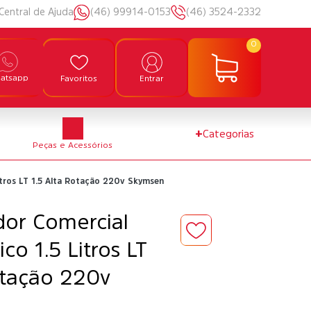
Central de Ajuda
(46) 99914-0153
(46) 3524-2332
0
atsapp
Favoritos
Entrar
+
Categorias
Peças e Acessórios
Litros LT 1.5 Alta Rotação 220v Skymsen
ador Comercial
co 1.5 Litros LT
otação 220v