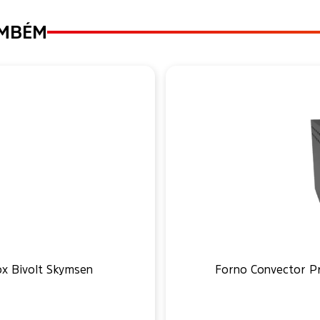
AMBÉM
ox Bivolt Skymsen
Forno Convector Pr