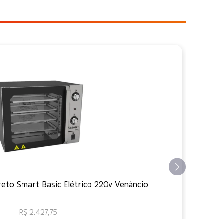
eto Smart Basic Elétrico 220v Venâncio
Mu
R$ 2.427,75