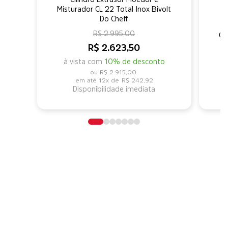
Misturador CL 22 Total Inox Bivolt
Do Cheff
R$ 2.995,00
Ci
R$ 2.623,50
à vista com
10% de desconto
R$ 2.915,00
12x de
R$ 242,92
Disponibilidade imediata