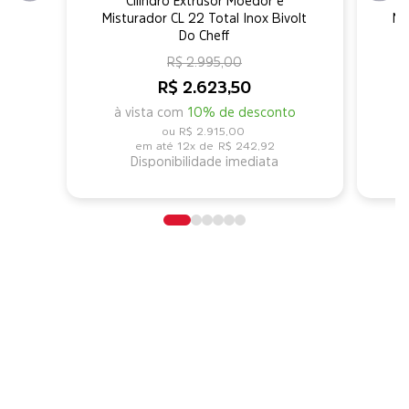
Cilindro Extrusor Moedor e
Misturador CL 22 Total Inox Bivolt
Mi
Do Cheff
R$ 2.995,00
R$ 2.623,50
à vista com
10% de desconto
R$ 2.915,00
12x de
R$ 242,92
Disponibilidade imediata