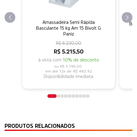
Amassadeira Semi Rápida
Bat
Basculante 15 kg Am 15 Bivolt G
Paniz
R$ 6.230,00
R$ 5.215,50
à vista com
10% de desconto
R$ 5.795,00
12x de
R$ 482,92
Disponibilidade imediata
PRODUTOS RELACIONADOS