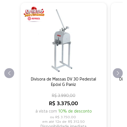
Divisora de Massas DV 30 Pedestal
Div
Epóxi G Paniz
R$ 3.990,00
R$ 3.375,00
à vista com
10% de desconto
R$ 3.750,00
12x de
R$ 312,50
Disponibilidade imediata