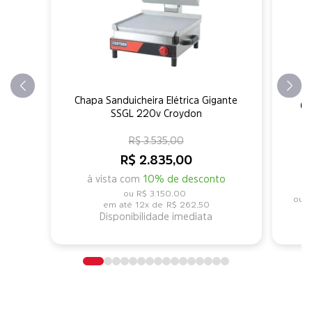
Chapa Sanduicheira Elétrica Gigante
Ch
SSGL 220v Croydon
R$ 3.535,00
R$ 2.835,00
à vista com
10% de desconto
R$ 3.150,00
R
12x de
R$ 262,50
Disponibilidade imediata