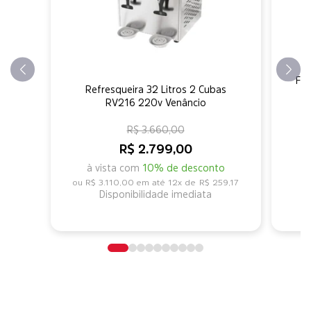
Fri
Refresqueira 32 Litros 2 Cubas
1
RV216 220v Venâncio
R$ 3.660,00
R$ 2.799,00
à vista com
10% de desconto
R$ 3.110,00
12x de
R$ 259,17
Disponibilidade imediata