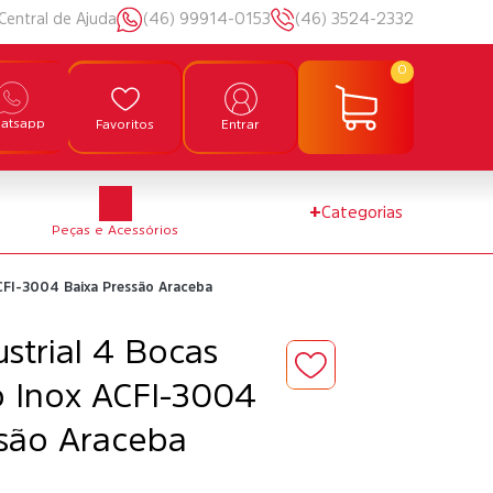
Central de Ajuda
(46) 99914-0153
(46) 3524-2332
0
atsapp
Favoritos
Entrar
+
Categorias
Peças e Acessórios
ACFI-3004 Baixa Pressão Araceba
strial 4 Bocas
o Inox ACFI-3004
ssão Araceba