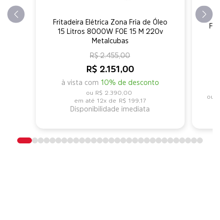
Fritadeira Elétrica Zona Fria de Óleo
Fri
15 Litros 8000W FOE 15 M 220v
1
Metalcubas
R$ 2.455,00
R$ 2.151,00
à vista com
10% de desconto
R$ 2.390,00
R
12x de
R$ 199,17
Disponibilidade imediata